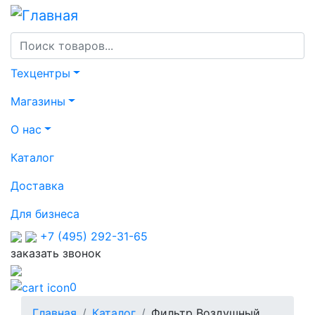
Перейти
к
основному
содержанию
Основная
Техцентры
навигация
Магазины
О нас
Каталог
Доставка
Для бизнеса
+7 (495) 292-31-65
заказать звонок
0
Строка
Главная
Каталог
Фильтр Воздушный