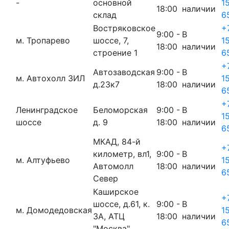
-
основной
1
18:00
наличии
склад
6
Востряковское
+
9:00 -
В
м. Тропарево
шоссе, 7,
1
18:00
наличии
строение 1
6
+
Автозаводская
9:00 -
В
м. Автохолл ЗИЛ
1
д.23к7
18:00
наличии
6
+
Ленинградское
Беломорская
9:00 -
В
1
шоссе
д. 9
18:00
наличии
6
МКАД, 84-й
+
километр, вл1,
9:00 -
В
м. Алтуфьево
1
Автомолл
18:00
наличии
6
Север
Каширское
+
шоссе, д.61, к.
9:00 -
В
м. Домодедовская
1
3А, АТЦ
18:00
наличии
6
"Москва"