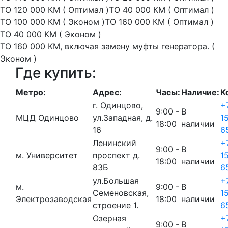
ТО 120 000 КМ ( Оптимал )
ТО 40 000 КМ ( Оптимал )
ТО 100 000 КМ ( Эконом )
ТО 160 000 КМ ( Оптимал )
ТО 40 000 КМ ( Эконом )
ТО 160 000 КМ, включая замену муфты генератора. (
Эконом )
Где купить:
Метро:
Адрес:
Часы:
Наличие:
К
г. Одинцово,
+
9:00 -
В
МЦД Одинцово
ул.Западная, д.
1
18:00
наличии
16
6
Ленинский
+
9:00 -
В
м. Университет
проспект д.
1
18:00
наличии
83Б
6
ул.Большая
+
м.
9:00 -
В
Семеновская,
1
Электрозаводская
18:00
наличии
строение 1.
6
Озерная
+
9:00 -
В