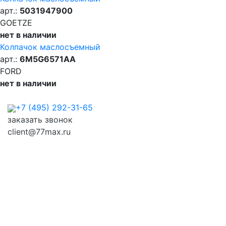
арт.:
5031947900
GOETZE
нет в наличии
Колпачок маслосъемный
арт.:
6M5G6571AA
FORD
нет в наличии
+7 (495) 292-31-65
заказать звонок
client@77max.ru
МКАД 56 км, ТЦ "Мирус Авто"
Техцентры
Магазины
О нас