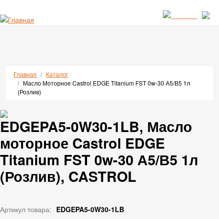
Перейти к основному содержанию
Строка навигации
Главная
Каталог
Масло Моторное Castrol EDGE Titanium FST 0w-30 А5/В5 1л
(Розлив)
EDGEPA5-0W30-1LB, Масло
моторное Castrol EDGE
Titanium FST 0w-30 А5/В5 1л
(Розлив), CASTROL
Артикул товара:
EDGEPA5-0W30-1LB