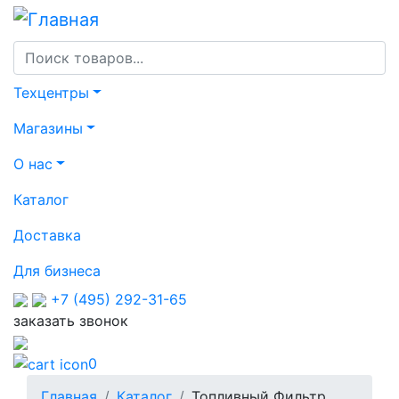
Перейти
к
основному
содержанию
Основная
Техцентры
навигация
Магазины
О нас
Каталог
Доставка
Для бизнеса
+7 (495) 292-31-65
заказать звонок
0
Строка
Главная
Каталог
Топливный Фильтр