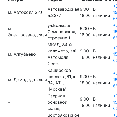
+
Автозаводская
9:00 -
В
м. Автохолл ЗИЛ
1
д.23к7
18:00
наличии
6
ул.Большая
+
м.
9:00 -
В
Семеновская,
1
Электрозаводская
18:00
наличии
строение 1.
6
МКАД, 84-й
+
километр, вл1,
9:00 -
В
м. Алтуфьево
1
Автомолл
18:00
наличии
6
Север
Каширское
+
шоссе, д.61, к.
9:00 -
В
м. Домодедовская
1
3А, АТЦ
18:00
наличии
6
"Москва"
Озерная
+
9:00 -
В
-
основной
1
18:00
наличии
склад
6
Востряковское
+