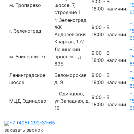
9:00 -
В
м. Тропарево
шоссе, 7,
1
18:00
наличии
строение 1
6
г. Зеленоград
+
ЖК
9:00 -
В
г. Зеленоград
1
Андреевский
18:00
наличии
6
Квартал, 1с2
Ленинский
+
9:00 -
В
м. Университет
проспект д.
1
18:00
наличии
83Б
6
+
Ленинградское
Беломорская
9:00 -
В
1
шоссе
д. 9
18:00
наличии
6
г. Одинцово,
+
9:00 -
В
МЦД Одинцово
ул.Западная, д.
1
18:00
наличии
16
6
+7 (495) 292-31-65
заказать звонок