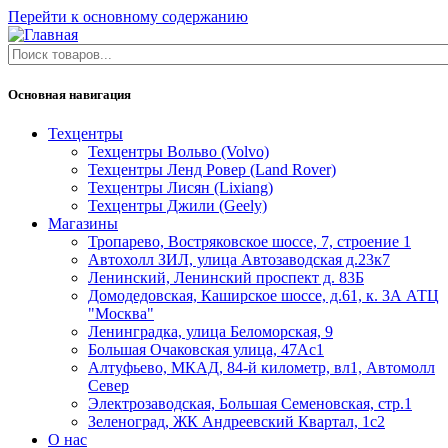
Перейти к основному содержанию
Основная навигация
Техцентры
Техцентры Вольво (Volvo)
Техцентры Ленд Ровер (Land Rover)
Техцентры Лисян (Lixiang)
Техцентры Джили (Geely)
Магазины
Тропарево, Востряковское шоссе, 7, строение 1
Автохолл ЗИЛ, улица Автозаводская д.23к7
Ленинский, Ленинский проспект д. 83Б
Домодедовская, Каширское шоссе, д.61, к. 3А АТЦ
"Москва"
Ленинградка, улица Беломорская, 9
Большая Очаковская улица, 47Ас1
Алтуфьево, МКАД, 84-й километр, вл1, Автомолл
Север
Электрозаводская, Большая Семеновская, стр.1
Зеленоград, ЖК Андреевский Квартал, 1с2
О нас