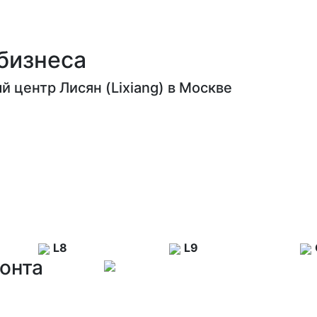
бизнеса
 центр Лисян (Lixiang) в Москве
L8
L9
онта