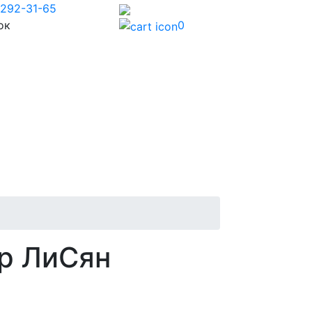
 292-31-65
ок
0
р ЛиСян