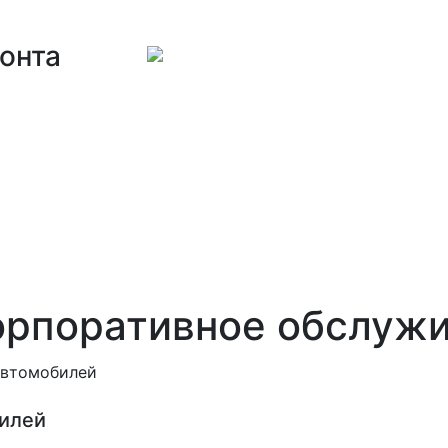
онта
орпоративное обслуж
илей