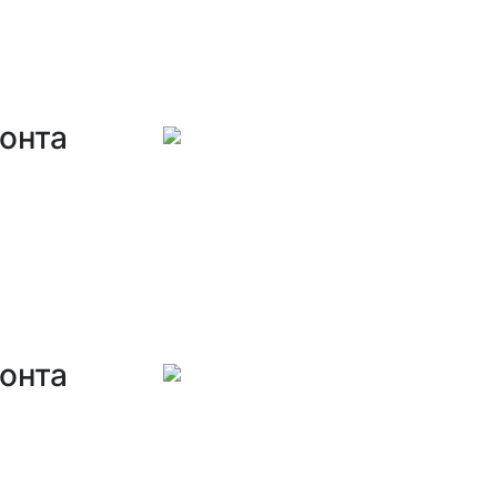
онта
онта