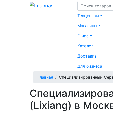
Перейти
к
Основная
основному
Техцентры
навигация
содержанию
Магазины
О нас
Каталог
Доставка
Для бизнеса
Строка
Главная
Специализированный Серви
навигации
Специализирова
(Lixiang) в Моск