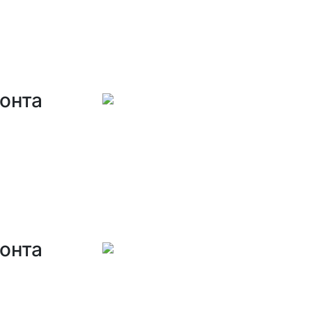
онта
онта