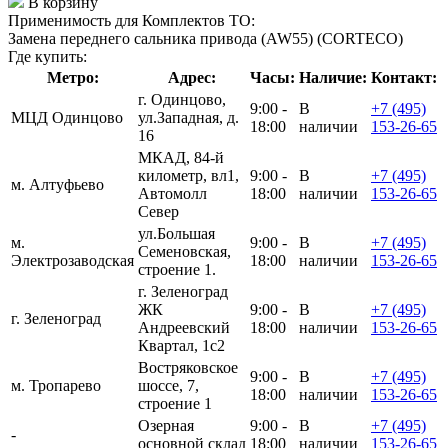
В корзину
Применимость для Комплектов ТО:
Замена переднего сальника привода (AW55) (CORTECO)
Где купить:
Метро:
Адрес:
Часы:
Наличие:
Контакт:
г. Одинцово,
9:00 -
В
+7 (495)
МЦД Одинцово
ул.Западная, д.
18:00
наличии
153-26-65
16
МКАД, 84-й
километр, вл1,
9:00 -
В
+7 (495)
м. Алтуфьево
Автомолл
18:00
наличии
153-26-65
Север
ул.Большая
м.
9:00 -
В
+7 (495)
Семеновская,
Электрозаводская
18:00
наличии
153-26-65
строение 1.
г. Зеленоград
ЖК
9:00 -
В
+7 (495)
г. Зеленоград
Андреевский
18:00
наличии
153-26-65
Квартал, 1с2
Востряковское
9:00 -
В
+7 (495)
м. Тропарево
шоссе, 7,
18:00
наличии
153-26-65
строение 1
Озерная
9:00 -
В
+7 (495)
-
основной склад
18:00
наличии
153-26-65