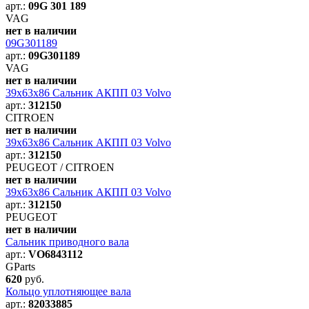
арт.:
09G 301 189
VAG
нет в наличии
09G301189
арт.:
09G301189
VAG
нет в наличии
39x63x86 Сальник AКПП 03 Volvo
арт.:
312150
CITROEN
нет в наличии
39x63x86 Сальник AКПП 03 Volvo
арт.:
312150
PEUGEOT / CITROEN
нет в наличии
39x63x86 Сальник AКПП 03 Volvo
арт.:
312150
PEUGEOT
нет в наличии
Сальник приводного вала
арт.:
VO6843112
GParts
620
руб.
Кольцо уплотняющее вала
арт.:
82033885