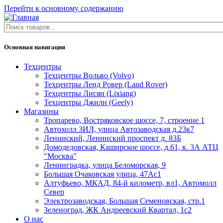
Перейти к основному содержанию
Основная навигация
Техцентры
Техцентры Вольво (Volvo)
Техцентры Ленд Ровер (Land Rover)
Техцентры Лисян (Lixiang)
Техцентры Джили (Geely)
Магазины
Тропарево, Востряковское шоссе, 7, строение 1
Автохолл ЗИЛ, улица Автозаводская д.23к7
Ленинский, Ленинский проспект д. 83Б
Домодедовская, Каширское шоссе, д.61, к. 3А АТЦ
"Москва"
Ленинградка, улица Беломорская, 9
Большая Очаковская улица, 47Ас1
Алтуфьево, МКАД, 84-й километр, вл1, Автомолл
Север
Электрозаводская, Большая Семеновская, стр.1
Зеленоград, ЖК Андреевский Квартал, 1с2
О нас